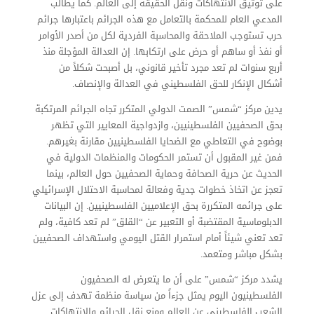
على توثيق الانتهاكات ونقل الحقيقة إلى العالم. كما يطالب
المدعي العام للمحكمة بالتعامل مع هذه الجرائم باعتبارها جرائم
حرب تستوجب الملاحقة والمحاسبة الفردية لكل من أصدر الأوامر
أو نفذ أو ساهم أو حرض على ارتكابها. إن العدالة المؤجلة منذ
أربع سنوات لم تعد مجرد تأخير قانوني، بل أصبحت شكلاً من
أشكال الإنكار للحق الفلسطيني في العدالة والإنصاف.
يدين مركز “شمس” الصمت الدولي المتكرر تجاه الجرائم المرتكبة
بحق الصحفيين الفلسطينيين، وازدواجية المعايير التي تظهر
بوضوح في التعاطي مع الضحايا الفلسطينيين مقارنة بغيرهم.
فمن غير المقبول أن تستمر الحكومات والمنظمات الدولية في
الحديث عن حرية الصحافة وحماية الصحفيين حول العالم، بينما
تعجز عن اتخاذ خطوات جدية وفعالة لمحاسبة الاحتلال الإسرائيلي
على جرائمه المتكررة بحق الإعلاميين الفلسطينيين. إن البيانات
الدبلوماسية المقتضبة أو التعبير عن “القلق” لم تعد كافية، ولم
تعد تعني شيئاً أمام استمرار القتل اليومي واستهداف الصحفيين
بشكل مباشر ومتعمد.
يشدد مركز “شمس” على أن ما يتعرض له الصحفيون
الفلسطينيون اليوم يمثل جزءاً من سياسة منظمة تهدف إلى عزل
الشعب الفلسطيني عن العالم ومنع نقل الجرائم والانتهاكات