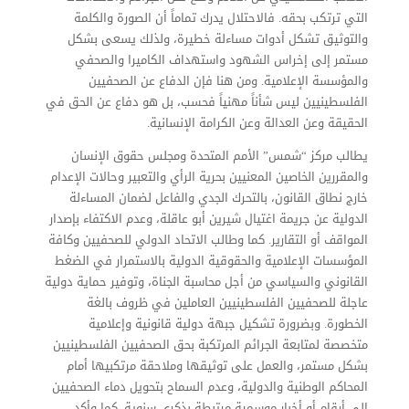
التي ترتكب بحقه. فالاحتلال يدرك تماماً أن الصورة والكلمة
والتوثيق تشكل أدوات مساءلة خطيرة، ولذلك يسعى بشكل
مستمر إلى إخراس الشهود واستهداف الكاميرا والصحفي
والمؤسسة الإعلامية. ومن هنا فإن الدفاع عن الصحفيين
الفلسطينيين ليس شأناً مهنياً فحسب، بل هو دفاع عن الحق في
الحقيقة وعن العدالة وعن الكرامة الإنسانية.
يطالب مركز “شمس” الأمم المتحدة ومجلس حقوق الإنسان
والمقررين الخاصين المعنيين بحرية الرأي والتعبير وحالات الإعدام
خارج نطاق القانون، بالتحرك الجدي والفاعل لضمان المساءلة
الدولية عن جريمة اغتيال شيرين أبو عاقلة، وعدم الاكتفاء بإصدار
المواقف أو التقارير. كما وطالب الاتحاد الدولي للصحفيين وكافة
المؤسسات الإعلامية والحقوقية الدولية بالاستمرار في الضغط
القانوني والسياسي من أجل محاسبة الجناة، وتوفير حماية دولية
عاجلة للصحفيين الفلسطينيين العاملين في ظروف بالغة
الخطورة. وبضرورة تشكيل جبهة دولية قانونية وإعلامية
متخصصة لمتابعة الجرائم المرتكبة بحق الصحفيين الفلسطينيين
بشكل مستمر، والعمل على توثيقها وملاحقة مرتكبيها أمام
المحاكم الوطنية والدولية، وعدم السماح بتحويل دماء الصحفيين
إلى أرقام أو أخبار موسمية مرتبطة بذكرى سنوية. كما وأكد