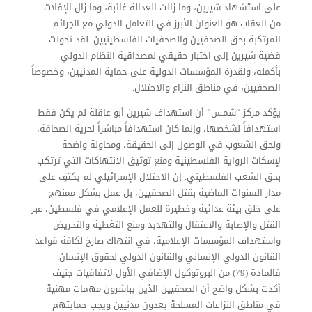
على استشهاد شيرين، وما زالت العدالة غائبة، وما زال الإفلات
من العقاب هو العنوان الأبرز في التعامل الدولي مع الجرائم
المرتكبة بحق الصحفيين والصحفيات الفلسطينيين. لقد تحولت
قضية شيرين إلى اختبار حقيقي لمصداقية النظام الدولي
بأكمله، ولقدرة المؤسسات الدولية على حماية المدنيين، وخصوصاً
الصحفيين، في مناطق النزاع والاحتلال.
يؤكد مركز “شمس” أن استهداف شيرين أبو عاقلة لم يكن فقط
استهدافاً لشخصها، وإنما كان استهدافاً مباشراً لحرية الصحافة،
ولحق الشعوب في الوصول إلى الحقيقة، ومحاولة واضحة
لإسكات الرواية الفلسطينية ومنع توثيق الانتهاكات التي ترتكب
بحق الشعب الفلسطيني. إن الاحتلال الإسرائيلي لم يكتفِ على
مدار السنوات الماضية بقتل الصحفيين، بل عمل بشكل ممنهج
على خلق بيئة عدائية وخطيرة للعمل الإعلامي في فلسطين، عبر
القتل والإصابة والاعتقال والتهديد ومنع التغطية والتحريض
واستهداف المؤسسات الإعلامية، في انتهاك صارخ لكافة قواعد
القانون الدولي الإنساني والقانون الدولي لحقوق الإنسان.
فالمادة (79) من البروتوكول الإضافي الأول لاتفاقيات جنيف
أكدت بشكل واضح أن الصحفيين الذين يباشرون مهمات مهنية
في مناطق النزاعات المسلحة يعدون مدنيين ويجب حمايتهم