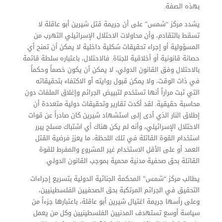
بهذه الصفة.
يشدد مركز “شمس” على أن جريمة قتل شيرين أبو عاقلة لا
تسقط بالتقادم، وأن محاولات الاحتلال الإسرائيلي التهرب من
المسؤولية أو إجراء تحقيقات شكلية داخلية لا يمكن أن تمنح أي
حصانة قانونية أو أخلاقية للجناة. فالاحتلال، باعتباره سلطة قائمة
بالاحتلال وفق القانون الدولي، لا يمكن أن يكون خصماً وحكماً
في ذات الوقت، ولا يمكن قبول روايته أو الاكتفاء بتحقيقاته
التي ثبت مراراً أنها تستخدم لتبييض الجرائم وإغلاق الملفات دون
محاسبة حقيقية. لقد أكدت تقارير وتحقيقات دولية متعددة أن
إطلاق النار الذي أدى إلى استشهاد شيرين كان صادراً عن قوات
الاحتلال الإسرائيلي، وأنه لم يكن هناك أي اشتباك مسلح يبرر
استخدام القوة القاتلة في تلك اللحظة، ما يعزز فرضية القتل
العمد أو على الأقل الاستخدام غير المشروع والمفرط للقوة
القاتلة بحق صحفية مدنية محمية بموجب القانون الدولي.
يطالب مركز “شمس” المحكمة الجنائية الدولية بتسريع إجراءات
التحقيق في الجرائم المرتكبة بحق الصحفيين الفلسطينيين،
وعلى رأسها جريمة اغتيال شيرين أبو عاقلة، باعتبارها جزءاً من
سياسة أوسع تستهدف المدنيين الفلسطينيين وكل من يعمل