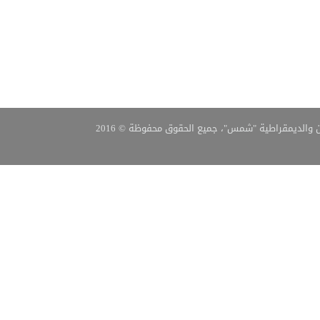
 والديمقراطية "شمس"، جميع الحقوق محفوظة © 2016