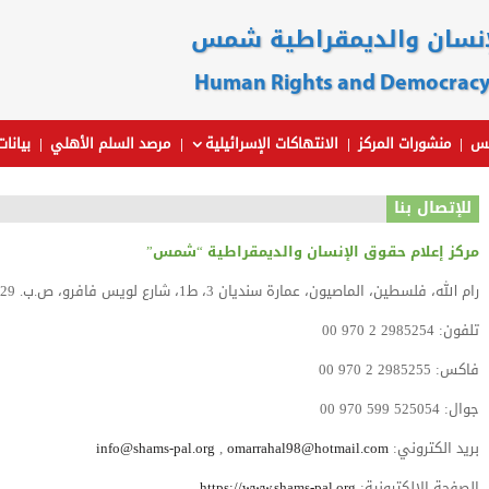
لإنسان والديمقراطية شمس
Human Rights and Democracy
مس
منشورات المركز
الانتهاكات الإسرائيلية
مرصد السلم الأهلي
بيانا
للإتصال بنا
مركز إعلام حقوق الإنسان والديمقراطية “شمس”
رام الله، فلسطين، الماصيون، عمارة سنديان 3، ط1، شارع لويس فافرو، ص.ب. 429
تلفون: 2985254 2 970 00
فاكس: 2985255 2 970 00
جوال: 525054 599 970 00
بريد الكتروني:
omarrahal98@hotmail.com
,
info@shams-pal.org
الصفحة الإلكترونية:
https://www.shams-pal.org