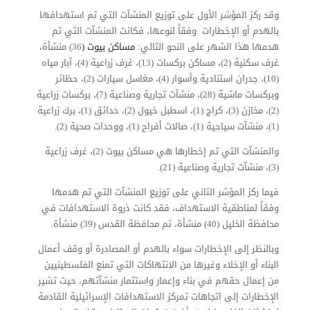
وقد ركز المؤشر الأول على توزيع المنشآت التي تم استهدافها
بالهدم أو الإخطارات وفقاً لنوعها، فكانت المنشآت التي تم
هدمها هذا الشهر على النحو التالي:
مساكن بيوت (
36) منشأة،
غرف سكنية (2)، مساكن بركسات (13)، غرف زراعية (4)، آبار مياه
(10)، جدران استنادية وأسوار (4)، مغاسل سيارات (2)، حظائر
وبركسات ماشية (28)، منشآت تجارية وصناعية (7)، بركسات زراعية
(2)، مخازن (3)، كراج (1)، اسطبل خيول (2)، حدائق (1)، برك زراعية
(1)، منشآت سياحية (1)، صالات أفراح (1)، ووحدات صحية (2).
والمنشآت التي تم إخطارها هي مساكن بيوت (2)، غرف زراعية
(3)، منشآت تجارية وصناعية (21).
فيما ركز المؤشر الثاني على توزيع المنشآت التي تم هدمها
وفقاً لمناطقية الاستهداف، فقد كانت ذروة الاستهدافات في
محافظة الخليل (40) منشأة، ثم محافظة القدس (39) منشأة.
وبالنظر إلى الإخطارات سواء بالهدم أو المصادرة أو وقف أعمال
البناء أو الإخلاء وغيرها من الانتهاكات التي تمنع الفلسطينيين
من إعمال حقهم في بناء وإعمار واستثمار منشآتهم، حيث تشير
الإخطارات إلى اتجاهات تمركز الاستهدافات الإسرائيلية القادمة