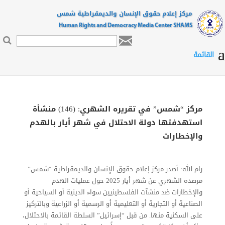
مركز إعلام حقوق الإنسان والديمقراطية شمس
Human Rights and Democracy Media Center SHAMS

مركز “شمس” في تقريره الشهري: (146) منشأة
استهدفتها دولة الاحتلال في شهر أيار بالهدم
والإخطارات
رام الله: أصدر مركز إعلام حقوق الإنسان والديمقراطية “شمس”
مرصده الشهري عن شهر أيار 2025 حول عمليات الهدم
والإخطارات ضد منشآت الفلسطينيين سواء الدينية أو السياحية أو
الصناعية أو التجارية أو التعليمية أو الرسمية أو الزراعية وبالتركيز
على السكنية منها. من قبل “إسرائيل” السلطة القائمة بالاحتلال،