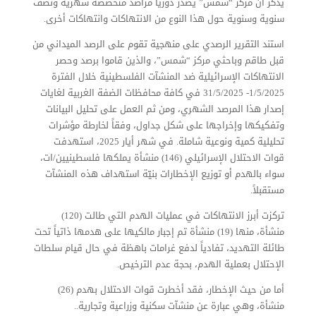
يذكر أن مركز “شمس” يصدر دورياً مراصد متخصصة شهرية ونصف
سنوية وسنوية حول هذا النوع من الانتهاكات وانتهاكات أخرى.
استند التقرير الرصدي على منهجية تقوم على الرصد الميداني من
قبل طاقم وباحثي مركز “شمس”، والذين قاموا برصد وحصر
الانتهاكات الإسرائيلية ضد المنشآت الفلسطينية خلال الفترة
1/5/2025- 31/5/2025 في كافة محافظات الضفة الغربية لغايات
إصدار هذا المرصد الشهري، ومن ثم العمل على تحليل البيانات
وتفكيكها وإخراجها على شكل جداول، وفقاً لخارطة مؤشرات
تحليلية كمية ونوعية شاملة. في شهر أيار 2025، استهدفت
قوات الاحتلال الإسرائيلي (146) منشأة يملكها فلسطينيين/ات،
سواء بالهدم أو توزيع الإخطارات بنيّة استهداف هذه المنشآت
مستقبلاً.
تركزت أبرز الانتهاكات في عمليات الهدم التي طالت (120)
منشأة، منها (19) منشأة تم إجبار مالكيها على هدمها ذاتياً تحت
طائلة التهديد، تفادياً لدفع غرامات باهظة في حال قيام سلطات
الإحتلال بعملية الهدم، بحجة عدم الترخيص.
أما من حيث الإخطار، فقد أخطرت قوات الاحتلال بهدم (26)
منشأة، وهي عبارة عن منشآت سكنية وزراعية وتجارية..