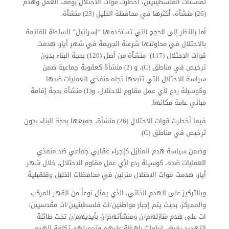
لمنشئات الفلسطينيين، أخطرت قوات الاحتلال بوقف العمل وهدم
(26) منشأة، أكثرها في محافظة الخليل (23) منشأة.
أما بالنظر إلى الحجج التي تستخدمها “إسرائيل” السلطة القائمة
بالاحتلال في محاولتها شرعنة الجريمة في شهر أيار، هدمت
قوات الاحتلال (117) منشأة من أصل (120) بحجة البناء بدون
ترخيص في مناطق (C)، و (2) منشأة كعقوبة جماعية ضمن
سياسة الاحتلال التي تتبعها تجاه منفذي العمليات ضدها
وكوسيلة ردع لأي عمل مقاوم للاحتلال، و(1) منشأة بحجة إقامة
مباني عامة مكانها.
فيما أخطرت قوات الاحتلال (26) منشأة، جميعها بحجة البناء بدون
ترخيص في مناطق (C).
وضمن سياسة هدم المنازل كإجراء عقابي جماعي ضد منفذي
العمليات ضده، كوسيلة ردع لأي عمل مقاوم للاحتلال، خلال شهر
أيار، هدمت قوات الاحتلال منزلين في محافظات الخليل وقلقيلية.
وبالتركيز على الهدم الذاتي، الذي يمثل نوعاً من القهر المركب
والممركز، بحيث يتم إجبار مواطنين/ات فلسطينيين/ات مقدسيين/
ات على هدم منازلهم/ن ومنشآتهم/ن بأيديهم/ن تحت طائلة
التهديد بفرض غرامات باهظة عليهم وتحميلهم تكلفة الهدم