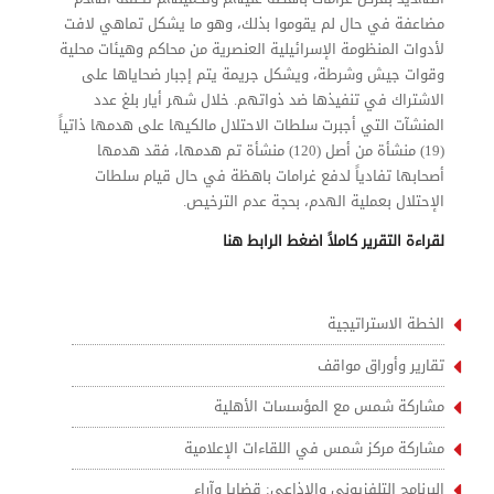
مضاعفة في حال لم يقوموا بذلك، وهو ما يشكل تماهي لافت
لأدوات المنظومة الإسرائيلية العنصرية من محاكم وهيئات محلية
وقوات جيش وشرطة، ويشكل جريمة يتم إجبار ضحاياها على
الاشتراك في تنفيذها ضد ذواتهم. خلال شهر أيار بلغ عدد
المنشآت التي أجبرت سلطات الاحتلال مالكيها على هدمها ذاتياً
(19) منشأة من أصل (120) منشأة تم هدمها، فقد هدمها
أصحابها تفادياً لدفع غرامات باهظة في حال قيام سلطات
الإحتلال بعملية الهدم، بحجة عدم الترخيص.
لقراءة التقرير كاملاً اضغط الرابط هنا
الخطة الاستراتيجية
تقارير وأوراق مواقف
مشاركة شمس مع المؤسسات الأهلية
مشاركة مركز شمس في اللقاءات الإعلامية
البرنامج التلفزيوني والإذاعي: قضايا وآراء