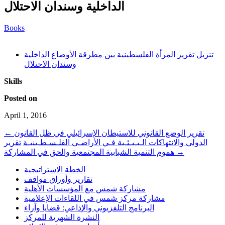
الداخلية وسندان الاحتلال
Books
تنزيل تقرير المرأة الفلسطينية بين مطرقة الأوضاع الداخلية
وسندان الاحتلال
Skills
Posted on
April 1, 2016
تقرير الوضع القانوني للاستيطان الإسرائيلي في ظل القانون
←
الدولي والانتهاكات الـبـيـئـية فـي الأراضـي الفلـسـطـينيـة
تقرير
→
هموم التنمية الشبابية المجتمعية والحق في المشاركة
الخطة الاستراتيجية
تقارير وأوراق مواقف
مشاركة شمس مع المؤسسات الأهلية
مشاركة مركز شمس في اللقاءات الإعلامية
البرنامج التلفزيوني والإذاعي: قضايا وآراء
النشرة الشهرية للمركز